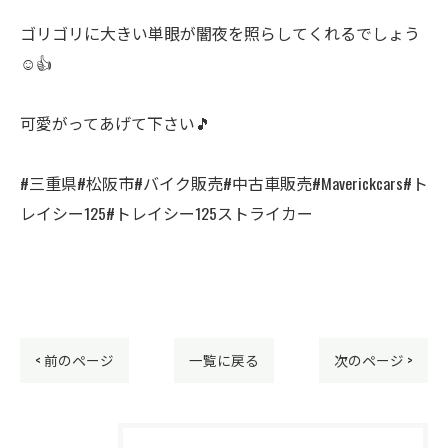
ゴリゴリに大きい単眼が闇夜を照らしてくれるでしょう
☺️👍
可愛がってあげて下さい🎵
#三重県#松阪市#バイク販売#中古車販売#Maverickcars#ト
レイシー125#トレイシー125ストライカー
< 前のページ
一覧に戻る
次のページ >