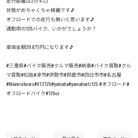
走行距離は2万キロ
状態がめちゃくちゃ綺麗です🎵
オフロードでの走行も無いと思います🎵
通勤用の125バイク、いかがでしょうか？
車両金額29.8万円になります🎵
#三重県#バイク販売#クルマ販売#納車#バイク買取#クル
マ買取#松阪#津市#伊勢市#鈴鹿市#四日市市#名古屋
#Maverickcars#XTZ125#yamaha#yamahaxtz125 #オフロード#
オフロードバイク#125cc