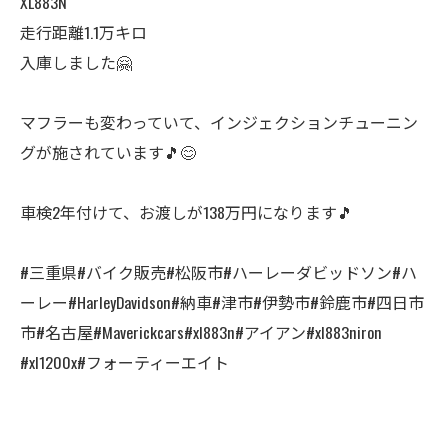
XL883N
走行距離1.1万キロ
入庫しました🤗
マフラーも変わっていて、インジェクションチューニン
グが施されています🎵😊
車検2年付けて、お渡しが138万円になります🎵
#三重県#バイク販売#松阪市#ハーレーダビッドソン#ハ
ーレー#HarleyDavidson#納車#津市#伊勢市#鈴鹿市#四日市
市#名古屋#Maverickcars#xl883n#アイアン#xl883niron
#xl1200x#フォーティーエイト