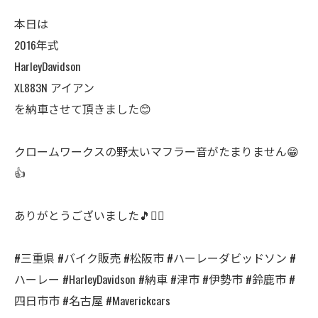
本日は
2016年式
HarleyDavidson
XL883N アイアン
を納車させて頂きました😊
クロームワークスの野太いマフラー音がたまりません😁
👍
ありがとうございました🎵🙇‍♂️
#三重県 #バイク販売 #松阪市 #ハーレーダビッドソン #
ハーレー #HarleyDavidson #納車 #津市 #伊勢市 #鈴鹿市 #
四日市市 #名古屋 #Maverickcars