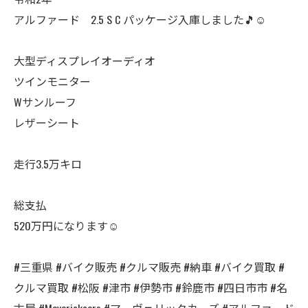
アルファード 2.5 S C パッケージ入庫しました🎵☺️
大型ディスプレイオーディオ
ツインモニター
Wサンルーフ
レザーシート
走行3.5万キロ
総支払
520万円になります☺️
#三重県 #バイク販売 #クルマ販売 #納車 #バイク買取 #
クルマ買取 #松阪 #津市 #伊勢市 #鈴鹿市 #四日市市 #名
古屋 #Maverickcars #マーヴェリックカーズ #アルファード