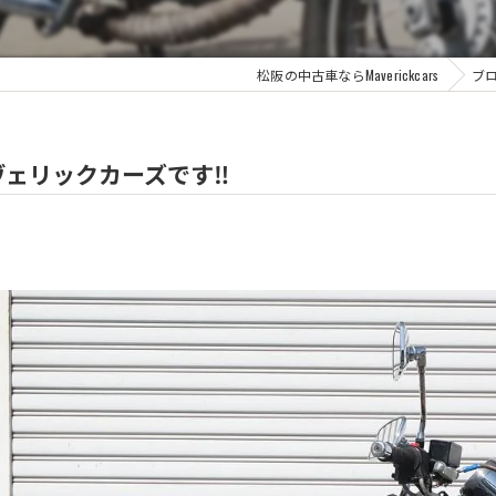
松阪の中古車ならMaverickcars
ブ
ェリックカーズです‼️