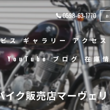
0598-63-1770
お
ービス
ギャラリー
アクセス
徴
YouTube
ブログ
在庫
中古車
バイク
バイク販売店マーヴェリッ