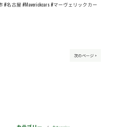
古屋 #Maverickcars #マーヴェリックカー
次のページ >
カテゴリー