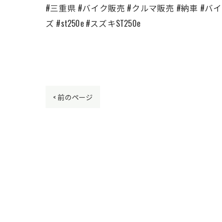
#三重県 #バイク販売 #クルマ販売 #納車 #バイク
ズ #st250e #スズキST250e
< 前のページ