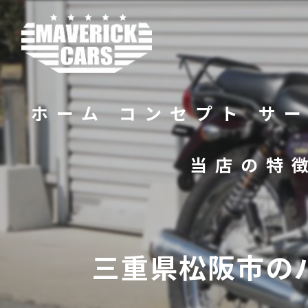
ホーム
コンセプト
サ
当店の特
バイク
販売
三重県松阪市の
修理