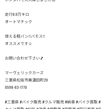
走行6.9万キロ
オートマチック
使える軽バン‼️バモス‼️
オススメです☺️
お問い合わせ下さい🎵
マーヴェリックカーズ
三重県松阪市美濃田町20
0598-63-1770
#三重県 #バイク販売 #クルマ販売 #納車 #バイク買取 #
クルマ買取 #松阪 #津市 #伊勢市 #鈴鹿市 #四日市市 #名