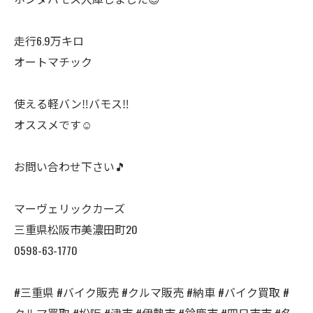
走行6.9万キロ
オートマチック
使える軽バン‼️バモス‼️
オススメです☺️
お問い合わせ下さい🎵
マーヴェリックカーズ
三重県松阪市美濃田町20
0598-63-1770
#三重県 #バイク販売 #クルマ販売 #納車 #バイク買取 #
クルマ買取 #松阪 #津市 #伊勢市 #鈴鹿市 #四日市市 #名