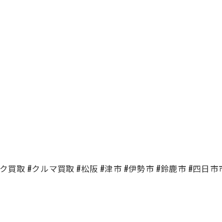
買取 #クルマ買取 #松阪 #津市 #伊勢市 #鈴鹿市 #四日市市 #名