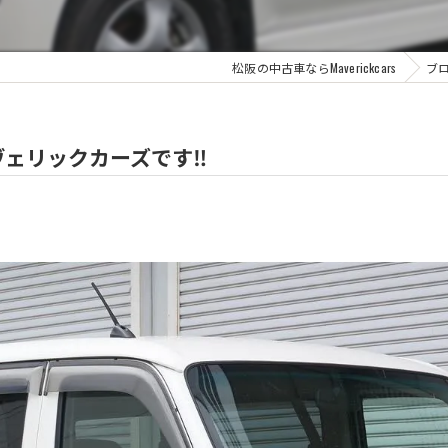
松阪の中古車ならMaverickcars
ブ
ェリックカーズです‼️