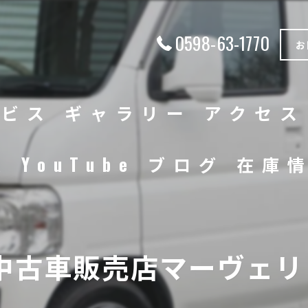
0598-63-1770
お
ービス
ギャラリー
アクセス
徴
YouTube
ブログ
在庫
中古車
バイク
中古車販売店マーヴェリッ