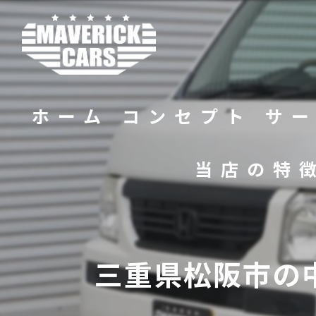
ホーム
コンセプト
サ
当店の特
バイク
販売
三重県松阪市の
修理