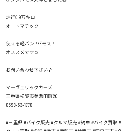
走行6.9万キロ
オートマチック
使える軽バン‼️バモス‼️
オススメです☺️
お問い合わせ下さい🎵
マーヴェリックカーズ
三重県松阪市美濃田町20
0598-63-1770
#三重県 #バイク販売 #クルマ販売 #納車 #バイク買取 #
クルマ買取 #松阪 #津市 #伊勢市 #鈴鹿市 #四日市市 #名