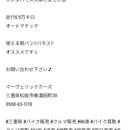
走行6.9万キロ
オートマチック
使える軽バン‼️バモス‼️
オススメです☺️
お問い合わせ下さい🎵
マーヴェリックカーズ
三重県松阪市美濃田町20
0598-63-1770
#三重県 #バイク販売 #クルマ販売 #納車 #バイク買取 #
クルマ買取 #松阪 #津市 #伊勢市 #鈴鹿市 #四日市市 #名