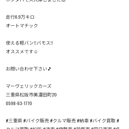
走行6.9万キロ
オートマチック
使える軽バン‼️バモス‼️
オススメです☺️
お問い合わせ下さい🎵
マーヴェリックカーズ
三重県松阪市美濃田町20
0598-63-1770
#三重県 #バイク販売 #クルマ販売 #納車 #バイク買取 #
クルマ買取 #松阪 #津市 #伊勢市 #鈴鹿市 #四日市市 #名