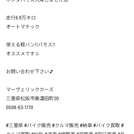
走行6.9万キロ
オートマチック
使える軽バン‼️バモス‼️
オススメです☺️
お問い合わせ下さい🎵
マーヴェリックカーズ
三重県松阪市美濃田町20
0598-63-1770
#三重県 #バイク販売 #クルマ販売 #納車 #バイク買取 #
クルマ買取 #松阪 #津市 #伊勢市 #鈴鹿市 #四日市市 #名