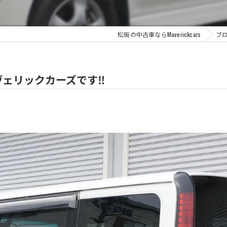
松阪の中古車ならMaverickcars
ブ
ェリックカーズです‼️