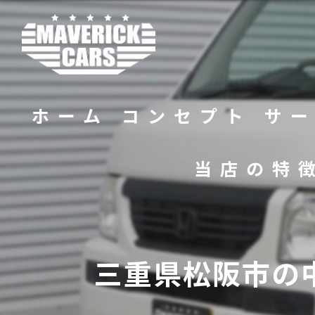
ホーム
コンセプト
サ
当店の特
バイク
販売
三重県松阪市の
修理