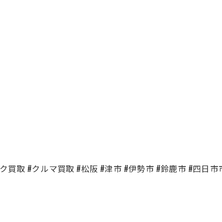
買取 #クルマ買取 #松阪 #津市 #伊勢市 #鈴鹿市 #四日市市 #名