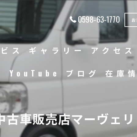
0598-63-1770
お
ービス
ギャラリー
アクセス
徴
YouTube
ブログ
在庫
中古車
バイク
中古車販売店マーヴェリッ