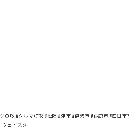
買取 #クルマ買取 #松阪 #津市 #伊勢市 #鈴鹿市 #四日市市 #名
ハイウェイスター