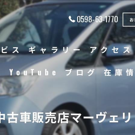
0598-63-1770
お
ービス
ギャラリー
アクセス
徴
YouTube
ブログ
在庫
中古車
バイク
中古車販売店マーヴェリッ