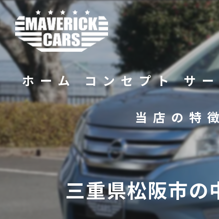
ホーム
コンセプト
サ
当店の特
バイク
販売
三重県松阪市の
修理