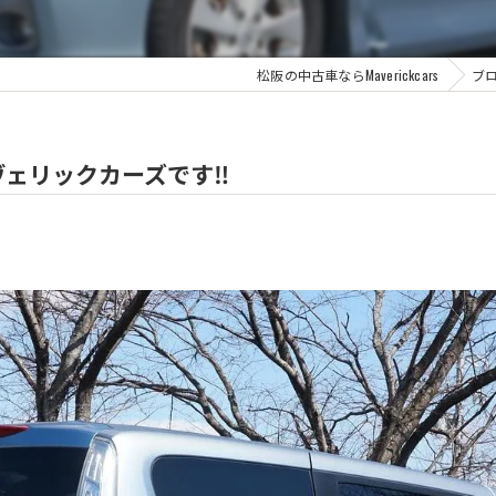
松阪の中古車ならMaverickcars
ブ
ェリックカーズです‼️