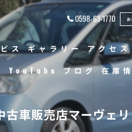
0598-63-1770
お
ービス
ギャラリー
アクセス
徴
YouTube
ブログ
在庫
中古車
バイク
中古車販売店マーヴェリッ