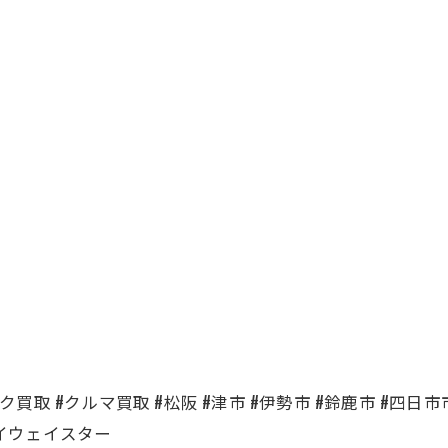
買取 #クルマ買取 #松阪 #津市 #伊勢市 #鈴鹿市 #四日市市 #名
ハイウェイスター