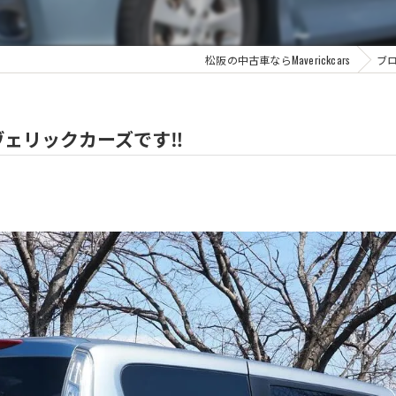
松阪の中古車ならMaverickcars
ブ
ェリックカーズです‼️