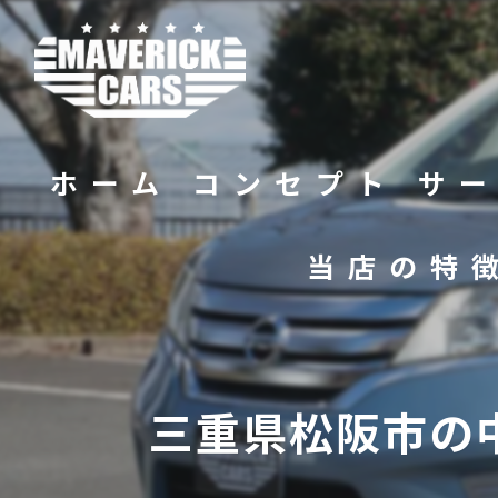
ホーム
コンセプト
サ
当店の特
バイク
販売
三重県松阪市の
修理