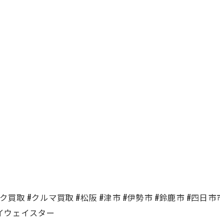
買取 #クルマ買取 #松阪 #津市 #伊勢市 #鈴鹿市 #四日市市 #名
ハイウェイスター