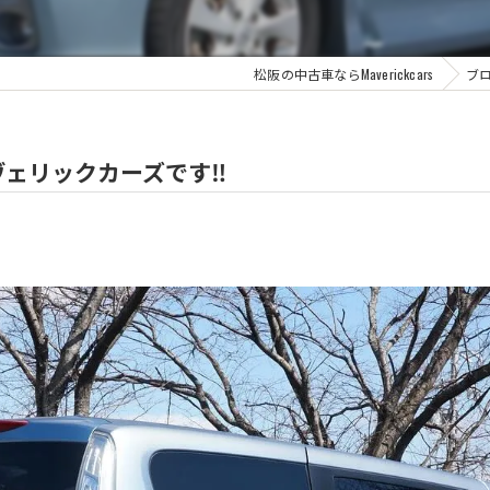
松阪の中古車ならMaverickcars
ブ
ェリックカーズです‼️