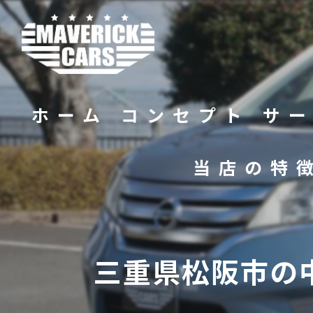
ホーム
コンセプト
サ
当店の特
バイク
販売
三重県松阪市の
修理