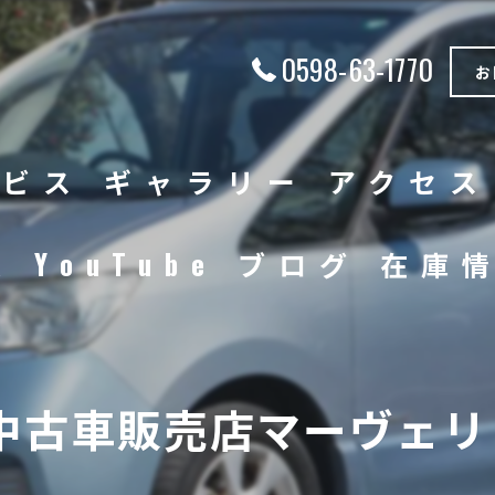
0598-63-1770
お
ービス
ギャラリー
アクセス
徴
YouTube
ブログ
在庫
中古車
バイク
中古車販売店マーヴェリッ