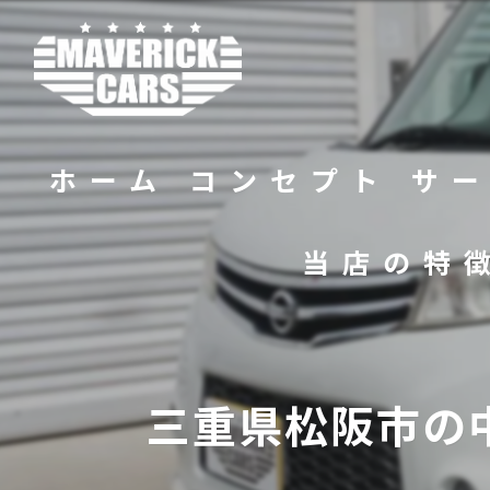
ホーム
コンセプト
サ
当店の特
バイク
販売
三重県松阪市の
修理