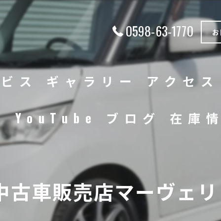
0598-63-1770
お
ービス
ギャラリー
アクセス
徴
YouTube
ブログ
在庫
中古車
バイク
中古車販売店マーヴェリッ