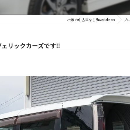
松阪の中古車ならMaverickcars
ブ
ェリックカーズです‼️