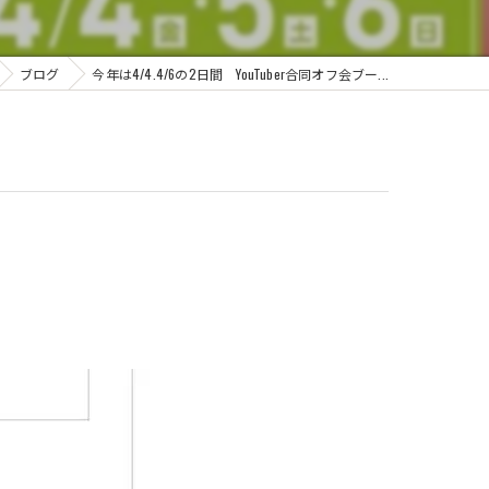
ブログ
今年は4/4.4/6の2日間 YouTuber合同オフ会ブー...