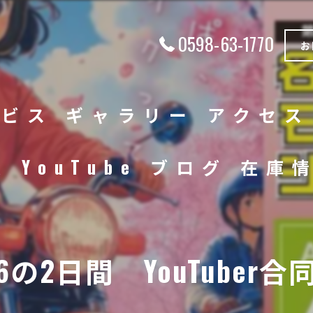
0598-63-1770
お
ービス
ギャラリー
アクセス
徴
YouTube
ブログ
在庫
中古車
バイク
/6の2日間 YouTuber合