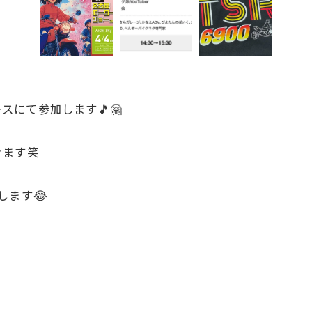
ブースにて参加します🎵🤗
きます笑
します😂