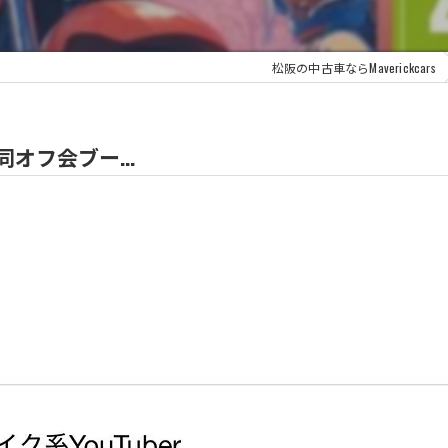
松阪の中古車ならMaverickcars
合同オフ会ブー...