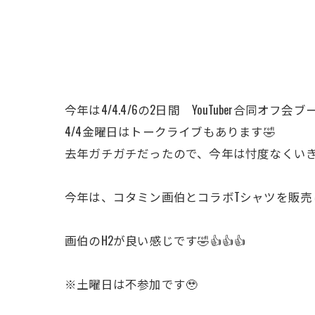
今年は4/4.4/6の2日間 YouTuber合同オフ会
4/4金曜日はトークライブもあります🤣
去年ガチガチだったので、今年は忖度なくい
今年は、コタミン画伯とコラボTシャツを販売
画伯のH2が良い感じです🤣👍👍👍
※土曜日は不参加です🥹