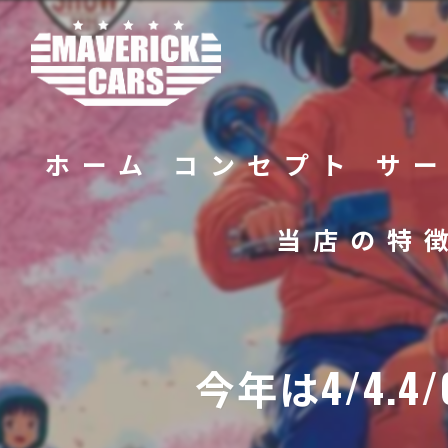
ホーム
コンセプト
サ
当店の特
バイク
販売
今年は4/4.4
修理