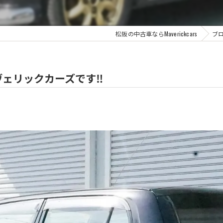
松阪の中古車ならMaverickcars
ブ
ェリックカーズです‼️