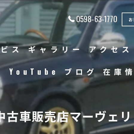
0598-63-1770
お
ービス
ギャラリー
アクセス
徴
YouTube
ブログ
在庫
中古車
バイク
中古車販売店マーヴェリッ