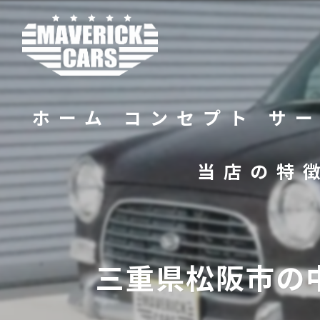
ホーム
コンセプト
サ
当店の特
バイク
販売
三重県松阪市の
修理