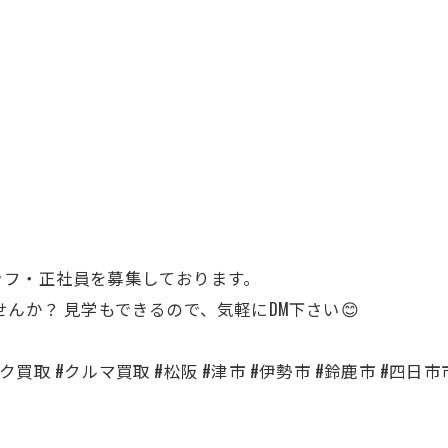
ッフ・正社員を募集しております。
せんか？ 見学もできるので、気軽にDM下さい😊
買取 #クルマ買取 #松阪 #津市 #伊勢市 #鈴鹿市 #四日市市 #名