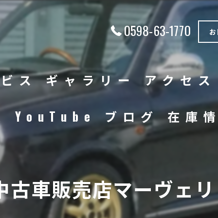
0598-63-1770
お
ービス
ギャラリー
アクセス
徴
YouTube
ブログ
在庫
中古車
バイク
中古車販売店マーヴェリッ