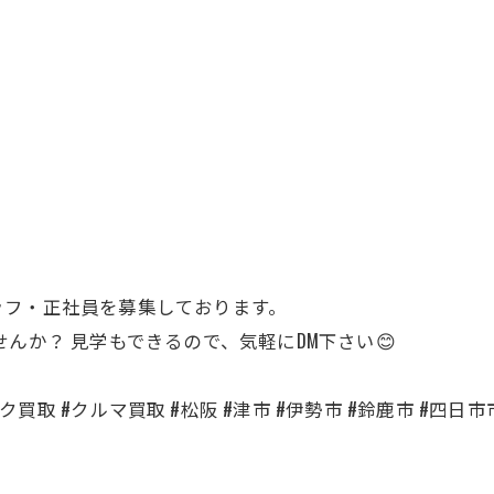
ッフ・正社員を募集しております。
せんか？ 見学もできるので、気軽にDM下さい😊
買取 #クルマ買取 #松阪 #津市 #伊勢市 #鈴鹿市 #四日市市 #名