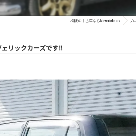
松阪の中古車ならMaverickcars
ブ
ェリックカーズです‼️