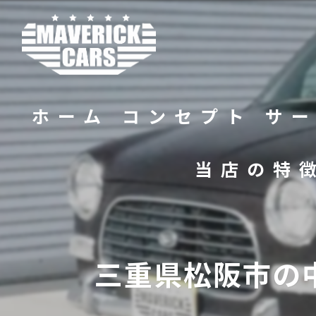
ホーム
コンセプト
サ
当店の特
バイク
販売
三重県松阪市の
修理