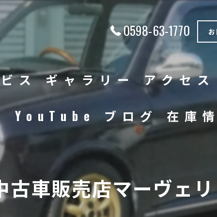
0598-63-1770
お
ービス
ギャラリー
アクセス
徴
YouTube
ブログ
在庫
中古車
バイク
中古車販売店マーヴェリッ