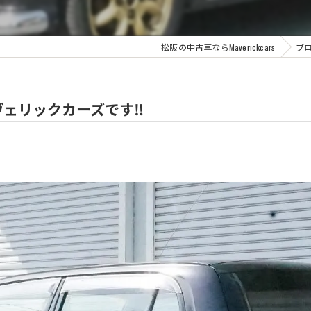
松阪の中古車ならMaverickcars
ブ
ェリックカーズです‼️