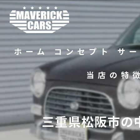
ホーム
コンセプト
サ
当店の特
バイク
販売
三重県松阪市の
修理