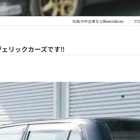
松阪の中古車ならMaverickcars
ブ
ェリックカーズです‼️