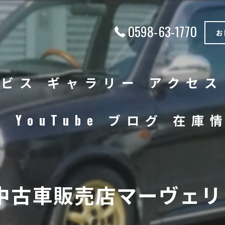
0598-63-1770
お
ービス
ギャラリー
アクセス
徴
YouTube
ブログ
在庫
中古車
バイク
中古車販売店マーヴェリッ