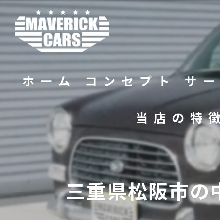
ホーム
コンセプト
サ
当店の特
バイク
販売
三重県松阪市の
修理