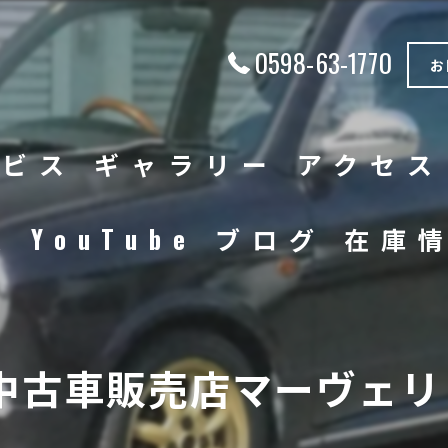
0598-63-1770
お
ービス
ギャラリー
アクセス
徴
YouTube
ブログ
在庫
中古車
バイク
中古車販売店マーヴェリッ