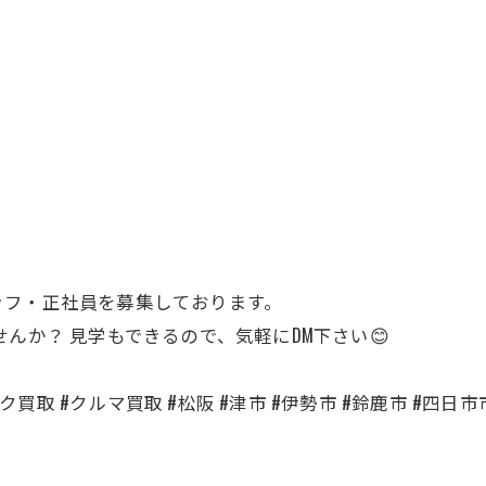
ッフ・正社員を募集しております。
せんか？ 見学もできるので、気軽にDM下さい😊
買取 #クルマ買取 #松阪 #津市 #伊勢市 #鈴鹿市 #四日市市 #名