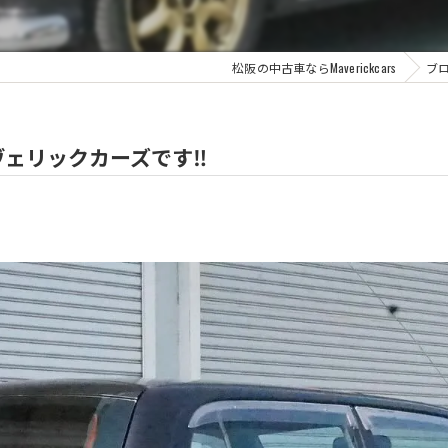
松阪の中古車ならMaverickcars
ブ
ェリックカーズです‼️