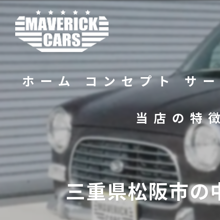
ホーム
コンセプト
サ
当店の特
バイク
販売
三重県松阪市の
修理