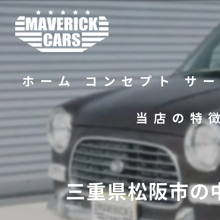
ホーム
コンセプト
サ
当店の特
バイク
販売
三重県松阪市の
修理