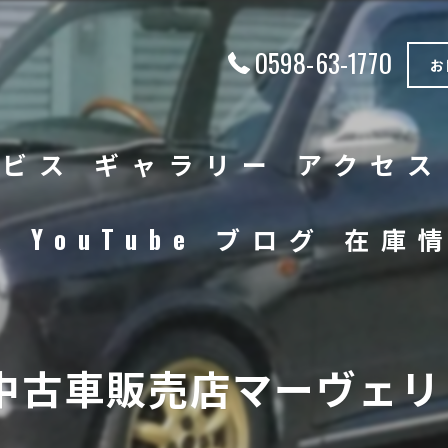
0598-63-1770
お
ービス
ギャラリー
アクセス
徴
YouTube
ブログ
在庫
中古車
バイク
中古車販売店マーヴェリッ