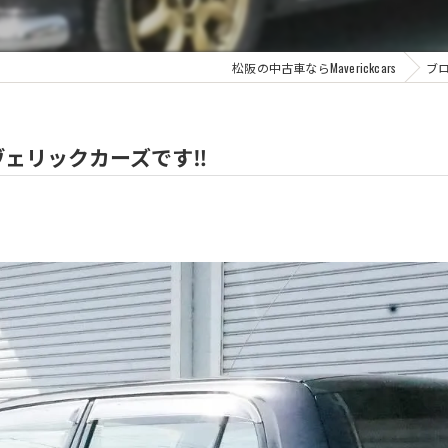
松阪の中古車ならMaverickcars
ブ
ェリックカーズです‼️