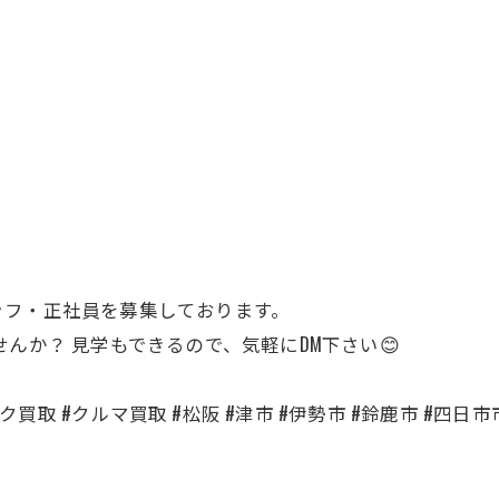
ッフ・正社員を募集しております。
せんか？ 見学もできるので、気軽にDM下さい😊
買取 #クルマ買取 #松阪 #津市 #伊勢市 #鈴鹿市 #四日市市 #名