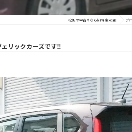
松阪の中古車ならMaverickcars
ブ
ェリックカーズです‼️