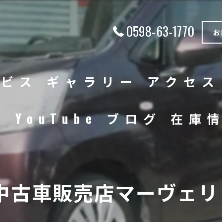
0598-63-1770
お
ービス
ギャラリー
アクセス
徴
YouTube
ブログ
在庫
中古車
バイク
中古車販売店マーヴェリッ