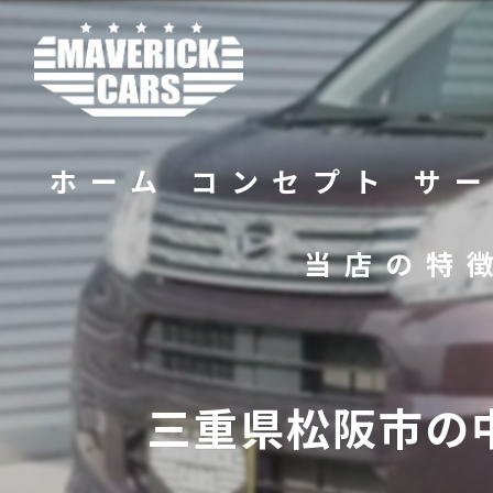
ホーム
コンセプト
サ
当店の特
バイク
販売
三重県松阪市の
修理