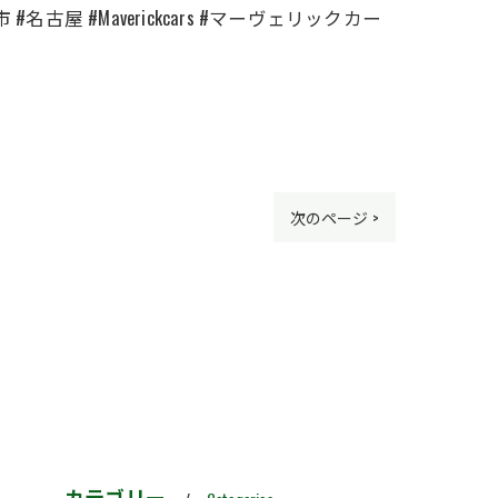
古屋 #Maverickcars #マーヴェリックカー
次のページ >
カテゴリー