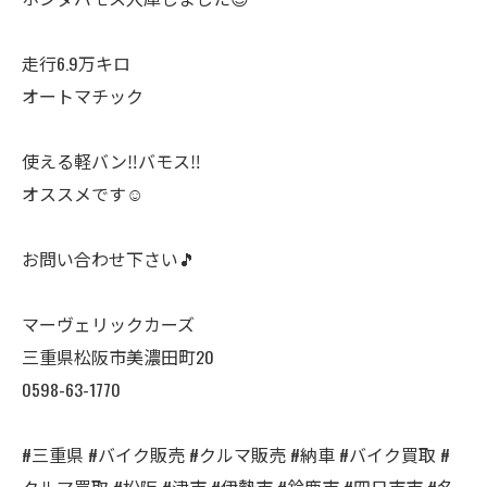
走行6.9万キロ
オートマチック
使える軽バン‼️バモス‼️
オススメです☺️
お問い合わせ下さい🎵
マーヴェリックカーズ
三重県松阪市美濃田町20
0598-63-1770
#三重県 #バイク販売 #クルマ販売 #納車 #バイク買取 #
クルマ買取 #松阪 #津市 #伊勢市 #鈴鹿市 #四日市市 #名