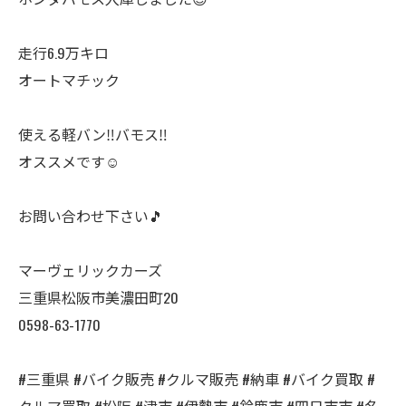
走行6.9万キロ
オートマチック
使える軽バン‼️バモス‼️
オススメです☺️
お問い合わせ下さい🎵
マーヴェリックカーズ
三重県松阪市美濃田町20
0598-63-1770
#三重県 #バイク販売 #クルマ販売 #納車 #バイク買取 #
クルマ買取 #松阪 #津市 #伊勢市 #鈴鹿市 #四日市市 #名